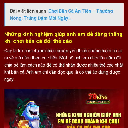
Bài viết liên quan
Chơi Bắn Cá Ăn Tiền – Thưởng
Nóng, Trúng Đậm Mỗi Ngày!
Những kinh nghiệm giúp anh em dễ dàng thắng
khi chơi bắn cá đổi thẻ cào
Đây là trò chơi được nhiều người yêu thích nhưng hiếm có ai
ra về mà cầm theo cục tiền. Một số anh em chơi lâu năm đã
chia sẻ làm cách nào để có thể nhận được nhiều thẻ cào nhất
khi bắn cá. Anh em chỉ cần đọc qua là có thể áp dụng được
ngay.