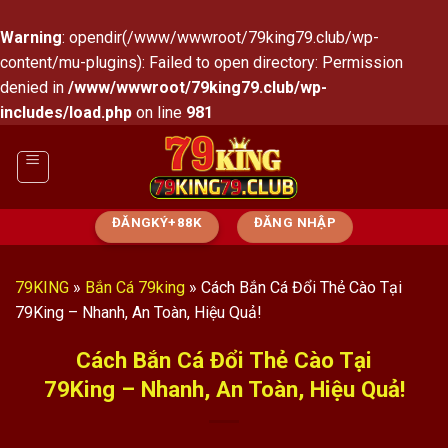
Warning
: opendir(/www/wwwroot/79king79.club/wp-
content/mu-plugins): Failed to open directory: Permission
denied in
/www/wwwroot/79king79.club/wp-
includes/load.php
on line
981
Chuyển
đến
nội
dung
ĐĂNGKÝ+88K
ĐĂNG NHẬP
79KING
»
Bắn Cá 79king
»
Cách Bắn Cá Đổi Thẻ Cào Tại
79King – Nhanh, An Toàn, Hiệu Quả!
Cách Bắn Cá Đổi Thẻ Cào Tại
79King – Nhanh, An Toàn, Hiệu Quả!