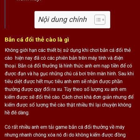
Nội dung chính
Bắn cá đổi thẻ cào là gì
Không giới hạn các thiết bị sử dụng khi chơi bắn cá đổi thẻ
cào hiện nay đã có các phiên bản trên máy tính và điện
thoại. Bắn cá đổi thưởng là hình thức anh em nạp tiền để có
được đạn và hạ gục những chú cá bơi trên màn hình. Sau khi
tiêu diệt được hết mục tiêu anh em sẽ nhận được phần
thưởng được quy đổi ra xu. Tùy theo số lượng xu anh em
kiếm được sẽ đổi thẻ cào. Cách chơi khá đơn giản nhưng để
kiếm được số lượng thẻ cào thật nhiều thì lại chuyện không
hề đẽ dàng.
Có rất nhiều anh em tải game bắn cá đổi thưởng về máy
nhưng nhanh chóng xóa nó đi do không kiếm được đồng