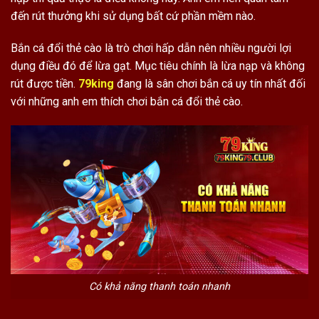
đến rút thưởng khi sử dụng bất cứ phần mềm nào.
Bắn cá đổi thẻ cào là trò chơi hấp dẫn nên nhiều người lợi
dụng điều đó để lừa gạt. Mục tiêu chính là lừa nạp và không
rút được tiền.
79king
đang là sân chơi bắn cá uy tín nhất đối
với những anh em thích chơi bắn cá đổi thẻ cào.
Có khả năng thanh toán nhanh